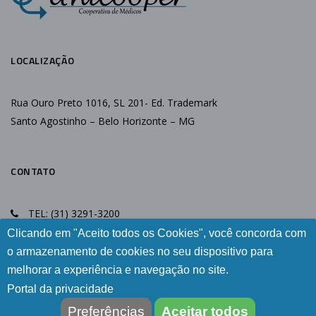
LOCALIZAÇÃO
Rua Ouro Preto 1016, SL 201- Ed. Trademark
Santo Agostinho – Belo Horizonte – MG
CONTATO
TEL: (31) 3291-3200
E-MAIL: atendimento@unicooper.coop.br
Clicando em "Aceito todos os Cookies", você concorda com
o armazenamento de cookies no seu dispositivo para
CNPJ: 03.288.517/0001-16
melhorar a experiência e navegação no site.
Portal da privacidade
Preferências
Aceitar todos