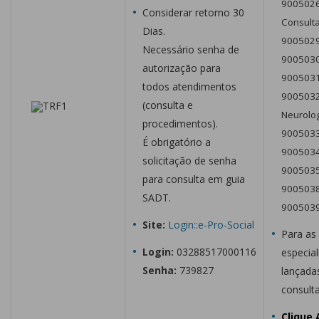
9005026
Considerar retorno 30
Consulta
Dias.
90050290
Necessário senha de
9005030
autorização para
90050312
todos atendimentos
9005032
(consulta e
Neurolog
procedimentos).
90050339
É obrigatório a
9005034
solicitação de senha
9005035
para consulta em guia
90050386
SADT.
9005039
Site:
Login::e-Pro-Social
Para as
Login:
03288517000116
especial
Senha:
739827
lançada
consult
Clique 